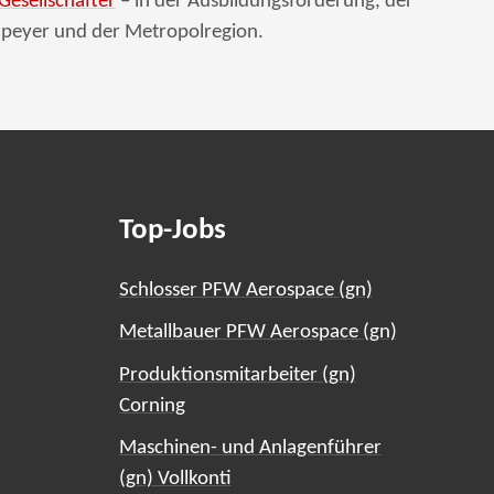
Gesellschafter
– in der Ausbildungsförderung, der
Speyer und der Metropolregion.
Top-Jobs
Schlosser PFW Aerospace (gn)
Metallbauer PFW Aerospace (gn)
Produktionsmitarbeiter (gn)
Corning
Maschinen- und Anlagenführer
(gn) Vollkonti