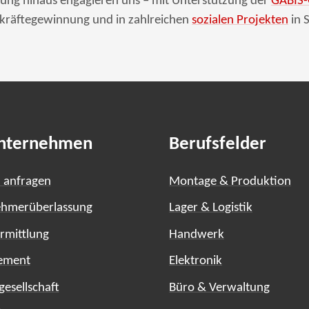
ung hinaus engagieren uns – mit Unterstützung der
GABIS-
chkräftegewinnung und in zahlreichen
sozialen Projekten
in 
Unternehmen
Berufsfelder
 anfragen
Montage & Produktion
ehmerüberlassung
Lager & Logistik
rmittlung
Handwerk
ement
Elektronik
gesellschaft
Büro & Verwaltung